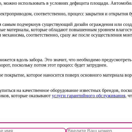
о, можно использовать в условиях дефицита площади. Автомоби
ктроприводом, соответственно, процесс закрытия и открытия бу
м самым подчеркнув существующий дизайн ограждения или созд
е материалы, которые обладают повышенным уровнем влагосто
 механизма, соответственно, сразу же после осуществления монт
вижется вдоль забора. Это значит, что необходимо предусмотре
орот, поскольку потом этот процесс будет затруднен.
 покрытие, которое наносится поверх основного материала воро
упиться на качественное оборудование известных брендов, поск
щиков, которые оказывают
услуги гарантийного обслуживания
, ч