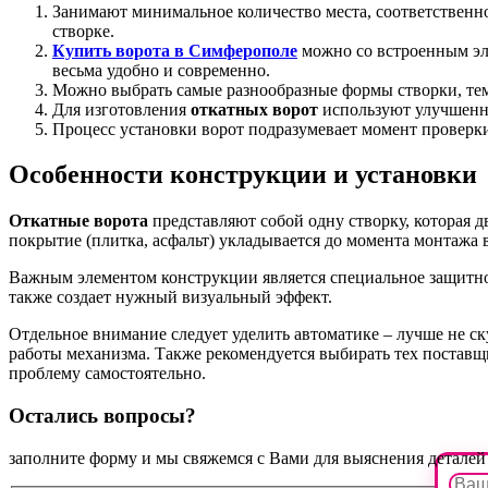
Занимают минимальное количество места, соответственн
створке.
Купить ворота в Симферополе
можно со встроенным эле
весьма удобно и современно.
Можно выбрать самые разнообразные формы створки, те
Для изготовления
откатных ворот
используют улучшенны
Процесс установки ворот подразумевает момент проверки
Особенности конструкции и установки
Откатные ворота
представляют собой одну створку, которая д
покрытие (плитка, асфальт) укладывается до момента монтажа в
Важным элементом конструкции является специальное защитное
также создает нужный визуальный эффект.
Отдельное внимание следует уделить автоматике – лучше не ск
работы механизма. Также рекомендуется выбирать тех постав
проблему самостоятельно.
Остались вопросы?
заполните форму и мы свяжемся с Вами для выяснения деталей