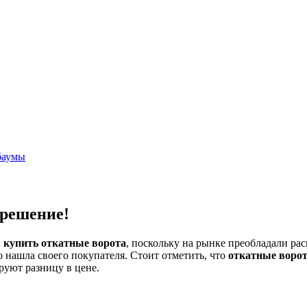
баумы
 решение!
и
купить откатные ворота
, поскольку на рынке преобладали ра
 нашла своего покупателя. Стоит отметить, что
откатные воро
руют разницу в цене.