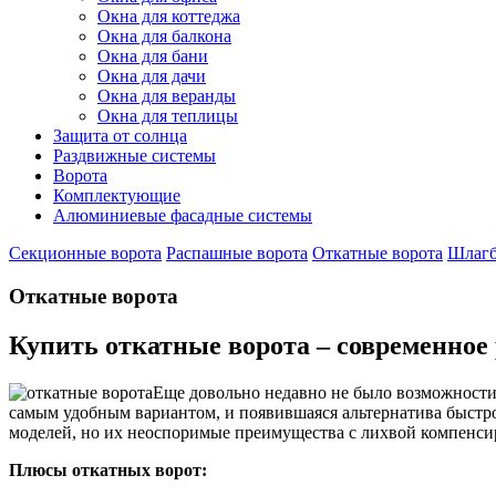
Окна для коттеджа
Окна для балкона
Окна для бани
Окна для дачи
Окна для веранды
Окна для теплицы
Защита от солнца
Раздвижные системы
Ворота
Комплектующие
Алюминиевые фасадные системы
Секционные ворота
Распашные ворота
Откатные ворота
Шлаг
Откатные ворота
Купить откатные ворота – современное
Еще довольно недавно не было возможност
самым удобным вариантом, и появившаяся альтернатива быстро
моделей, но их неоспоримые преимущества с лихвой компенси
Плюсы откатных ворот: