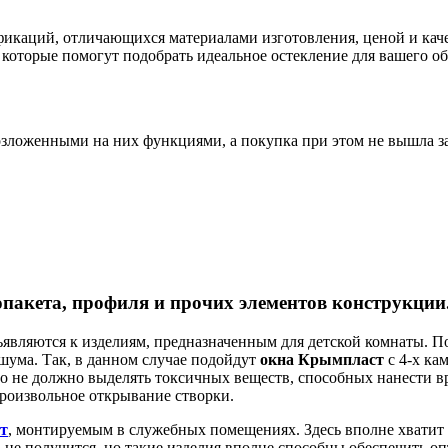
каций, отличающихся материалами изготовления, ценой и каче
 которые помогут подобрать идеальное остекление для вашего об
озложенными на них функциями, а покупка при этом не вышла з
пакета, профиля и прочих элементов конструкции
являются к изделиям, предназначенным для детской комнаты. П
шума. Так, в данном случае подойдут
окна Крымпласт
с 4-х ка
но не должно выделять токсичных веществ, способных нанести в
роизвольное открывание створки.
т
, монтируемым в служебных помещениях. Здесь вполне хватит 1
 не получится, но такие изделия вполне способны обеспечить 