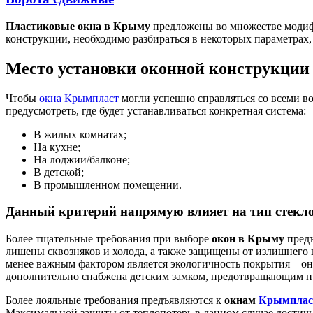
Пластиковые окна в Крыму
предложены во множестве модифи
конструкции, необходимо разбираться в некоторых параметрах,
Место установки оконной конструкции
Чтобы
окна Крымпласт
могли успешно справляться со всеми в
предусмотреть, где будет устанавливаться конкретная система:
В жилых комнатах;
На кухне;
На лоджии/балконе;
В детской;
В промышленном помещении.
Данный критерий напрямую влияет на тип стекло
Более тщательные требования при выборе
окон в Крыму
предъ
лишены сквозняков и холода, а также защищены от излишнего 
менее важным фактором является экологичность покрытия – о
дополнительно снабжена детским замком, предотвращающим п
Более лояльные требования предъявляются к
окнам
Крымплас
Максимальной защиты от теплопотерь в данном случае достичь