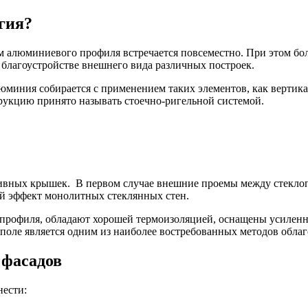
гия?
ем алюминиевого профиля встречается повсеместно. При этом бо
благоустройстве внешнего вида различных построек.
юминия собирается с применением таких элементов, как вертика
рукцию принято называть стоечно-ригельной системой.
ивных крышек. В первом случае внешние проемы между стекло
ный эффект монолитных стеклянных стен.
о профиля, обладают хорошей термоизоляцией, оснащены усиле
поле является одним из наиболее востребованных методов обла
 фасадов
нести: