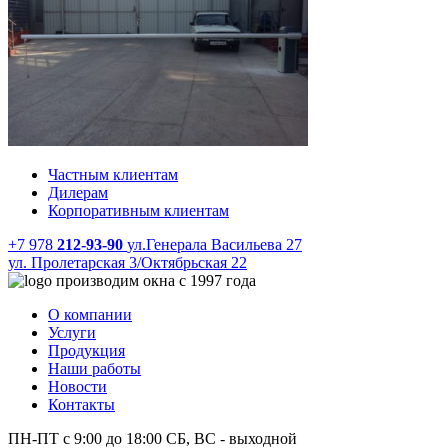
Частным клиентам
Дилерам
Корпоративным клиентам
+7 978
212-93-90
ул.Генерала Васильева 27
ул. Пролетарская 3/Октябрьская 22
производим окна с 1997 года
О компании
Услуги
Продукция
Наши работы
Новости
Контакты
ПН-ПТ с 9:00 до 18:00 СБ, ВС - выходной